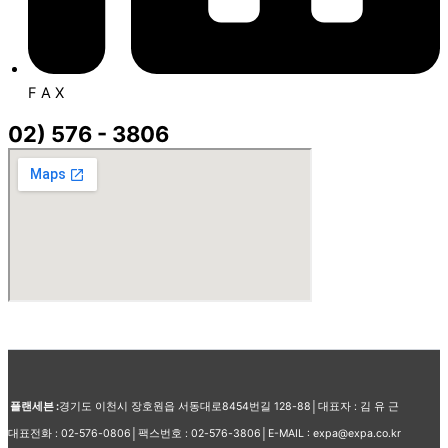
F A X
02) 576 - 3806
플랜세븐 :
경기도 이천시 장호원읍 서동대로8454번길 128-88│대표자 : 김 유 근
대표전화 : 02-576-0806│팩스번호 : 02-576-3806│E-MAIL : expa@expa.co.kr