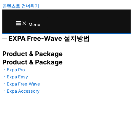
콘텐츠로 건너뛰기
Menu
─
EXPA Free-Wave 설치방법
Product & Package
Product & Package
ㆍExpa Pro
ㆍExpa Easy
ㆍExpa Free-Wave
ㆍExpa Accessory