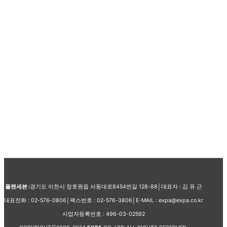
플랜세븐 :
경기도 이천시 장호원읍 서동대로8454번길 128-88│대표자 : 김 유 근
대표전화 : 02-576-0806│팩스번호 : 02-576-3806│E-MAIL : expa@expa.co.kr
사업자등록번호 : 496-03-02592